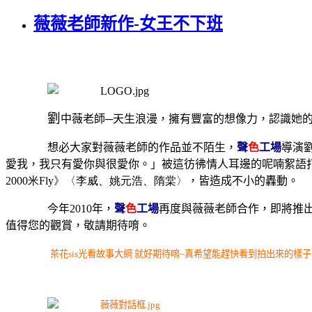
薇薇老師新作-女王不下班
劉
中薇老師─天生浪漫，擁有豐富的想像力，認識她
想必大家對薇薇老師的作品並不陌生，
聲
色
工場
導演
愛我，我只有愛你與很愛你。」被這彷彿情人耳邊的呢喃絮語
2000米Fly》〈李威、姚元浩、隋棠〉
，皆
造成不小的轟動。
今年
2010
年，
聲
色
工場
再度與薇薇老師合作，即將推
值得您的觀賞，敬請期待唷。
茶花sis光看故事大綱 就好期待唷~真希望能趕快看到拍出來的樣