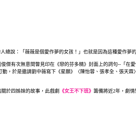
的人總說：「薇薇是個愛作夢的女孩！」也就是因為這種愛作夢
劉俊傑有次無意間瞥見印在《戀的芬多精》封面上的詞句
--
「在愛
打動，於是邀請劉中薇寫下
《星願》
〈陳怡蓉、張孝全、張天霖
出關於四姊妹的故事，此戲劇
《女王不下班》
籌備將近
2
年，劇情
子