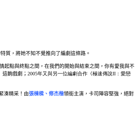
的特質，將她不知不覺推向了編劇這條路。
情起點與終點之間，在我們的開始與結束之間，你有愛我與不
〉這齣戲劇；
2005年又與另一位編劇合作《極速傳說II：愛戀
緊湊精采！由
張棟樑、修杰楷
領銜主演，卡司陣容堅強，絕對