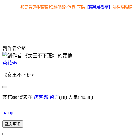
想要看更多薇薇老師相關的消息 可點
【薇兒美樂地】
前往瞧瞧喔
創作者介紹
茶花sis
《女王不下班》
茶花sis 發表在
痞客邦
留言
(18)
人氣(
4038
)
▲top
載入更多